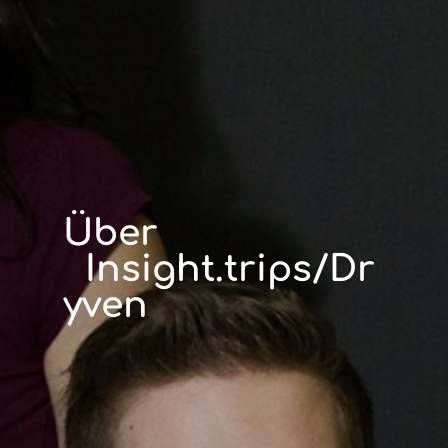
Über
Insight.trips/Dr
yven