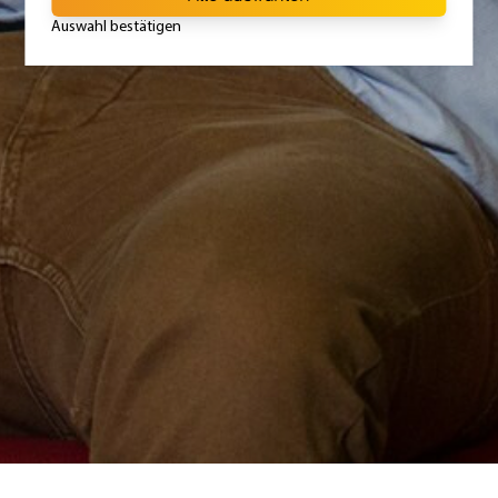
Websiteaktivitäten zu erstellen und
Auswahl bestätigen
unserer Website bestmöglich an deine
Interessen anzupassen.
Daten
anonymisierte IP-Adresse,
pseudonymisierte Benutzer-Identifikation,
Datum und Uhrzeit der Anfrage,
übertragene Datenmenge inkl. Meldung,
ob die Anfrage erfolgreich war,
verwendeter Browser, verwendetes
Betriebssystem, Website, von der der
Zugriff erfolgte.
Gesetzt
Google Ireland Limited
von
Privacy
policies.google.com/privacy
Policy