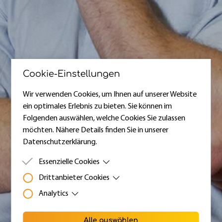
Cookie-Einstellungen
Wir verwenden Cookies, um Ihnen auf unserer Website
ein optimales Erlebnis zu bieten. Sie können im
Folgenden auswählen, welche Cookies Sie zulassen
möchten. Nähere Details finden Sie in unserer
Datenschutzerklärung.
Essenzielle Cookies
Drittanbieter Cookies
Essenzielle Cookies sind Cookies, welche für die
ordnungsgemäße Funktion der Website benötigt
Analytics
Drittanbieter Cookies sind Cookies, die Drittanbieter-
werden.
Software setzt, um Funktionen wie Google Maps zu
Zweck
Durch dieses Webanalyse-Tool ist es uns
ermöglichen.
Alle auswählen
möglich, Nutzerstatistiken über deine