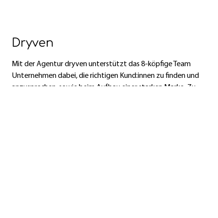
Dryven
Mit der Agentur dryven unterstützt das 8-köpfige Team
Unternehmen dabei, die richtigen Kund:innen zu finden und
anzusprechen, sowie beim Aufbau einer starken Marke. Zu
ihren Kund:innen zählen das Land Niederösterreich, die E-
Learning Group, ZKW, accent und viele mehr.
Auch mit dem Creative Pre-Incubator setzen wir seit Jahren
auf dryven.